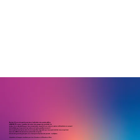
Fort de 22 ans d’expérience dans l’activation de projets offline,
LCE EVENTS a pour vocation de créer des pages de publicité live
autour d’un storytelling qui vous ressemble, assorti d’une mise en scène millimétrée en amont
et d’artistes qui incarnent vos valeurs et votre positionnement !
Une expérience éprouvée et une expertise aiguisée qui nous permet de nous exprimer
dans les différents domaines présentés ci-après
et avec de grands groupes, aux marques et prises de parole multiples.
Captation d'images réalisée par Les Créateurs d'Émotions Films