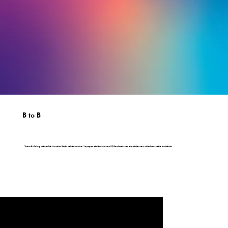
B to B
Team Building scénarisé, Murder Party, soirée casino, Voyages et découvertes RSE animent vos events tout en valorisant votre task force