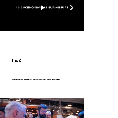
B to C
Salons, Pop Up Store, lancements de produit, soirées haut de gamme, remises de prix…