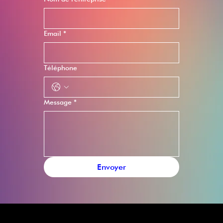
Email
*
Téléphone
Message
*
Envoyer
Contactez-nous
contact@lescreateursdemotions.com